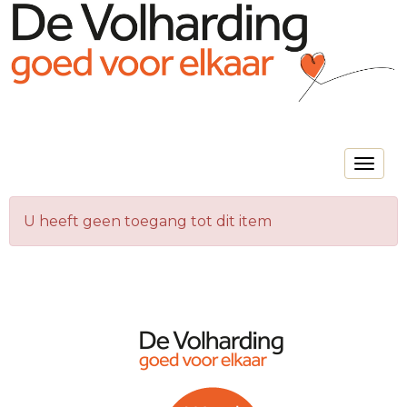
Toggle na
U heeft geen toegang tot dit item