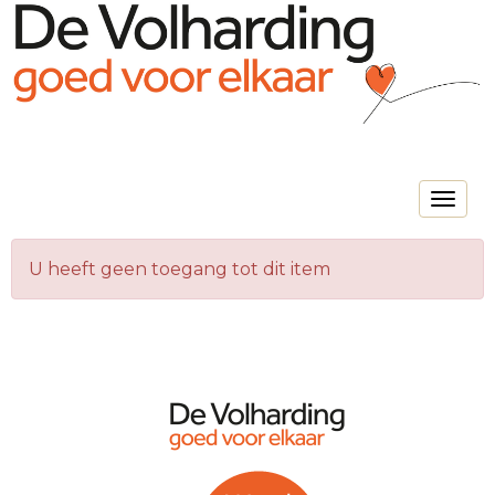
Toggle na
U heeft geen toegang tot dit item