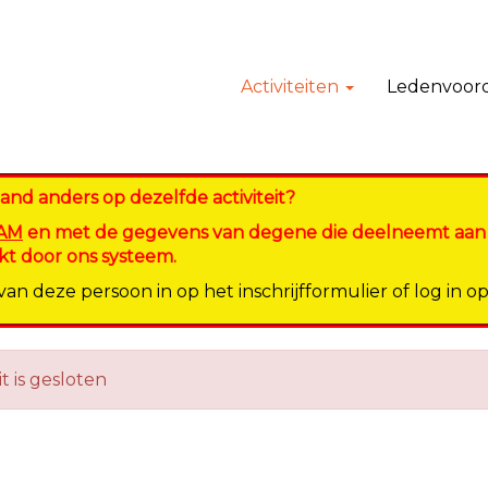
Activiteiten
Ledenvoor
emand anders op dezelfde activiteit?
AAM
en met de gegevens van degene die deelneemt aan de 
t door ons systeem.
n deze persoon in op het inschrijfformulier of log in o
it is gesloten