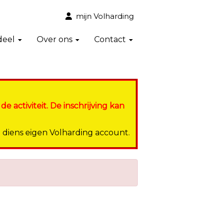
mijn Volharding
deel
Over ons
Contact
activiteit. De inschrijving kan
p diens eigen Volharding account.