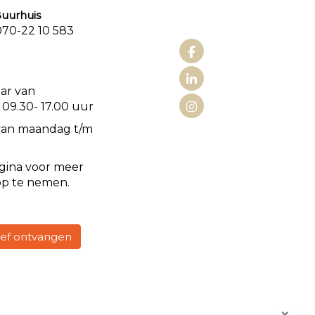
urhuis
0-22 10 583
aat 3
aar van
 09.30- 17.00 uur
van maandag t/m
gina voor meer
op te nemen.
rief ontvangen