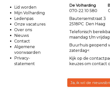
De Volharding Bu
Lid worden
070-22 10 580 07
Mijn Volharding
Ledenpas
Bautersemstr
2518PC Den Haag
Onze vacatures
Over ons
Telefonisch bereikb
Nieuws
maandag t/m vrijdag
Contact
Buurhuis geopend 
Algemene
zaterdag<
voorwaarden
Privacy-
Kijk op de
contact
pa
statement
keuzes om contact 
Ja, ik wil de nieuwsb