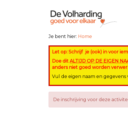
Je bent hier:
Home
Let op: Schrijf je (ook) in voor i
Doe dit
ALTIJD OP DE EIGEN N
anders niet goed worden verwerk
Vul de eigen naam en gegevens va
De inschrijving voor deze activite