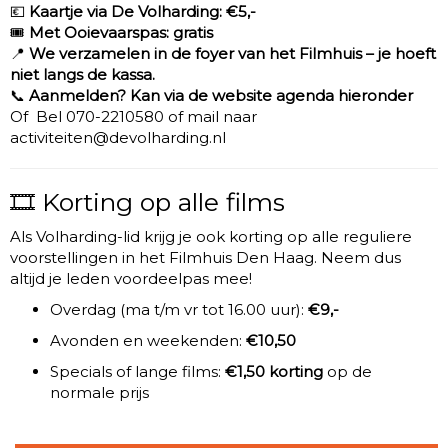
💶
Kaartje via De Volharding: €5,-
🎟️
Met Ooievaarspas: gratis
📍
We verzamelen in de foyer van het Filmhuis – je hoeft
niet langs de kassa.
📞
Aanmelden? Kan via de website agenda hieronder
Of Bel 070-2210580 of mail naar
activiteiten
@devolharding.nl
🎞️ Korting op alle films
Als Volharding-lid krijg je ook korting op alle reguliere
voorstellingen in het Filmhuis Den Haag. Neem dus
altijd je leden voordeelpas mee!
Overdag (ma t/m vr tot 16.00 uur):
€9,-
Avonden en weekenden:
€10,50
Specials of lange films:
€1,50 korting
op de
normale prijs