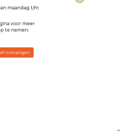
van maandag t/m
gina voor meer
op te nemen.
rief ontvangen