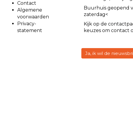
Contact
Buurhuis geopend 
Algemene
zaterdag<
voorwaarden
Privacy-
Kijk op de
contact
pa
statement
keuzes om contact 
Ja, ik wil de nieuwsb