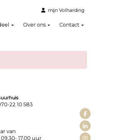
mijn Volharding
deel
Over ons
Contact
urhuis
0-22 10 583
aat 3
aar van
 09.30- 17.00 uur