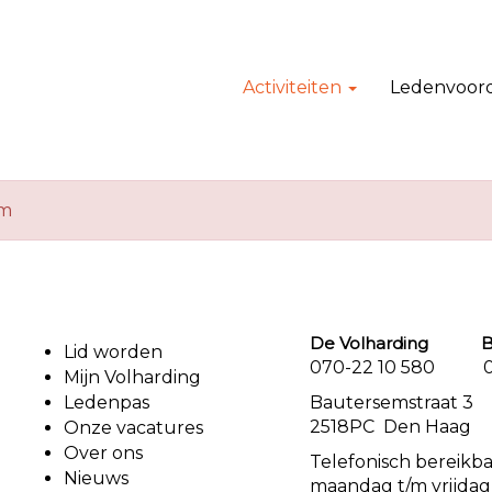
Activiteiten
Ledenvoor
em
De Volharding Bu
Lid worden
070-22 10 580 07
Mijn Volharding
Ledenpas
Bautersemstr
2518PC Den Haag
Onze vacatures
Over ons
Telefonisch bereikb
Nieuws
maandag t/m vrijdag