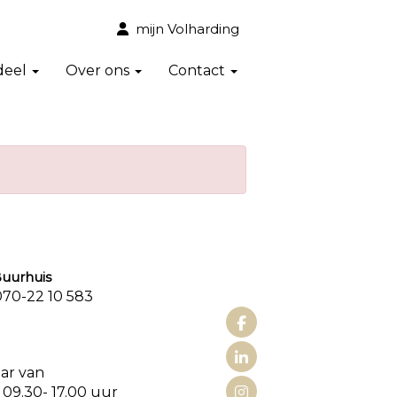
mijn Volharding
deel
Over ons
Contact
urhuis
0-22 10 583
aat 3
aar van
 09.30- 17.00 uur