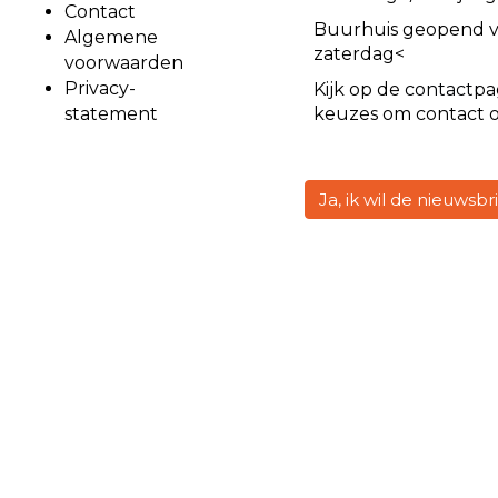
Contact
Buurhuis geopend 
Algemene
zaterdag<
voorwaarden
Privacy-
Kijk op de
contact
pa
statement
keuzes om contact 
Ja, ik wil de nieuwsb