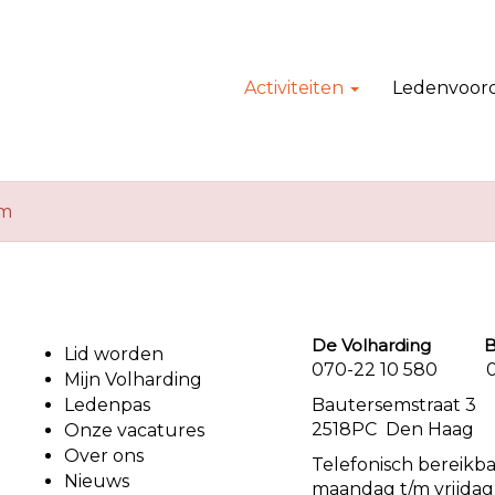
Activiteiten
Ledenvoor
em
De Volharding Bu
Lid worden
070-22 10 580 07
Mijn Volharding
Ledenpas
Bautersemstr
2518PC Den Haag
Onze vacatures
Over ons
Telefonisch bereikb
Nieuws
maandag t/m vrijdag