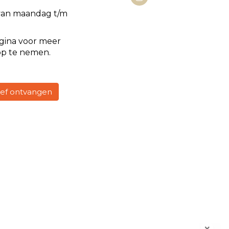
van maandag t/m
gina voor meer
op te nemen.
rief ontvangen