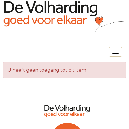
Toggle na
U heeft geen toegang tot dit item