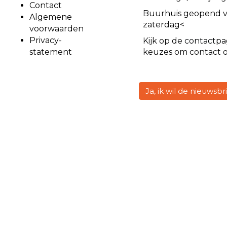
Contact
Buurhuis geopend 
Algemene
zaterdag<
voorwaarden
Privacy-
Kijk op de
contact
pa
statement
keuzes om contact 
Ja, ik wil de nieuwsb