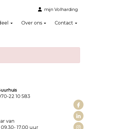
mijn Volharding
deel
Over ons
Contact
urhuis
0-22 10 583
aat 3
aar van
 09.30- 17.00 uur