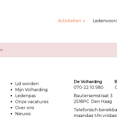
Activiteiten
Ledenvoor
em
De Volharding Bu
Lid worden
070-22 10 580 07
Mijn Volharding
Ledenpas
Bautersemstr
2518PC Den Haag
Onze vacatures
Over ons
Telefonisch bereikb
Nieuws
maandag t/m vrijdag