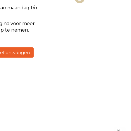
van maandag t/m
gina voor meer
op te nemen.
rief ontvangen