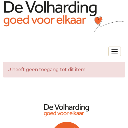
Toggle na
U heeft geen toegang tot dit item