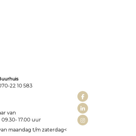
urhuis
0-22 10 583
aat 3
aar van
 09.30- 17.00 uur
van maandag t/m zaterdag<