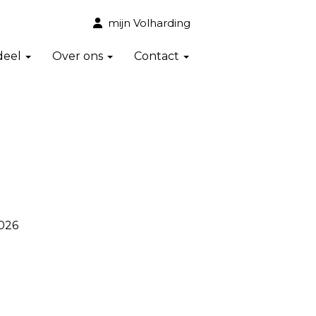
mijn Volharding
deel
Over ons
Contact
026