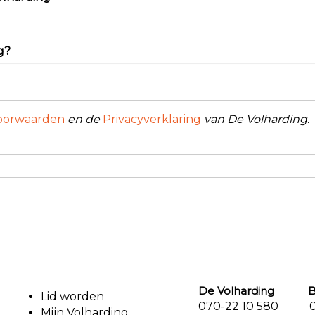
g?
oorwaarden
en de
Privacyverklaring
van De Volharding.
De Volharding Bu
Lid worden
070-22 10 580 07
Mijn Volharding