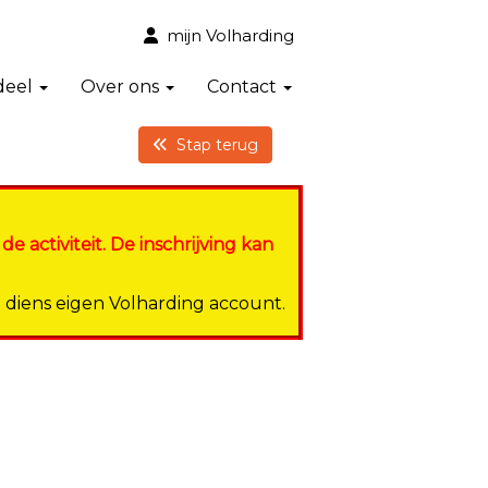
mijn Volharding
deel
Over ons
Contact
Stap terug
activiteit. De inschrijving kan
p diens eigen Volharding account.