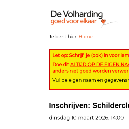
Je bent hier:
Home
Let op: Schrijf je (ook) in voor i
Doe dit
ALTIJD OP DE EIGEN N
anders niet goed worden verwerk
Vul de eigen naam en gegevens va
Inschrijven: Schilderc
dinsdag 10 maart 2026, 14:00 - 