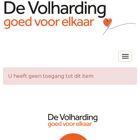
Toggle na
U heeft geen toegang tot dit item