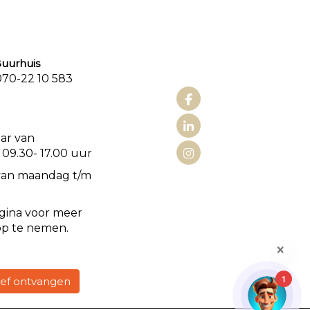
urhuis
0-22 10 583
aat 3
aar van
 09.30- 17.00 uur
van maandag t/m
gina voor meer
op te nemen.
1
rief ontvangen