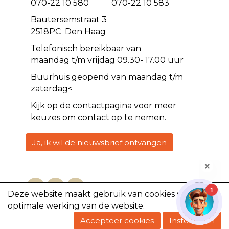
070-22 10 580 070-22 10 583
Bautersemstraat 3
2518PC Den Haag
Telefonisch bereikbaar van
maandag t/m vrijdag 09.30- 17.00 uur
Buurhuis geopend van maandag t/m
zaterdag<
Kijk op de
contact
pagina voor meer
keuzes om contact op te nemen.
Ja, ik wil de nieuwsbrief ontvangen
1
Deze website maakt gebruik van cookies voor een
optimale werking van de website.
Copyright @2023, De Volharding
Accepteer cookies
Instellingen
Powered by e-Captain.nl