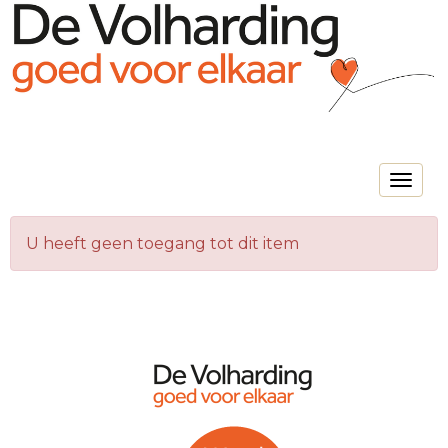
Toggle na
U heeft geen toegang tot dit item