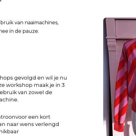
ebruik van naaimachines,
hee in de pauze.
hops gevolgd en wil je nu
ze workshop maak je in 3
gebruik van zowel de
achine.
troonvoor een kort
an naar wens verlengd
chikbaar