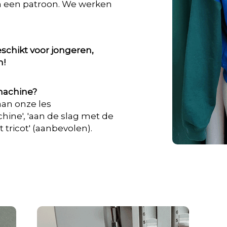
n een patroon. We werken
schikt voor jongeren,
n!
machine?
an onze les
ine', 'aan de slag met de
 tricot' (aanbevolen).