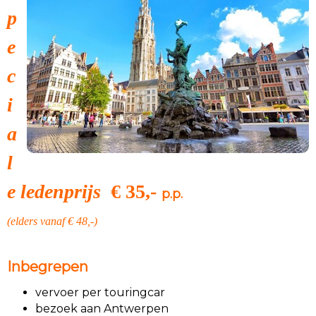
p
e
c
i
a
l
e ledenprijs
€ 35,-
p.p.
(elders vanaf € 48,-)
Inbegrepen
vervoer per touringcar
bezoek aan Antwerpen