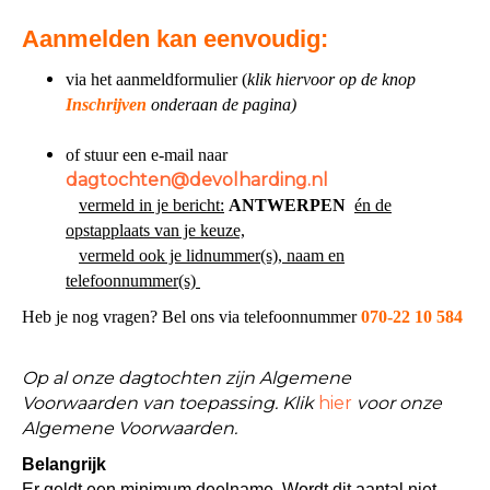
Aanmelden kan eenvoudig:
via het aanmeldformulier (
klik hiervoor op de knop
Inschrijven
onderaan de pagina)
of stuur een e-mail naar
nethcotgad
@devolharding.nl
vermeld in je bericht:
ANTWERPEN
én de
opstapplaats van je keuze,
vermeld ook je lidnummer(s), naam en
telefoonnummer(s)
Heb je nog vragen? Bel ons via telefoonnummer
070-22 10 584
Op al onze dagtochten zijn Algemene
Voorwaarden van toepassing. Klik
hier
voor onze
Algemene Voorwaarden.
Belangrijk
Er geldt een minimum deelname. Wordt dit aantal niet