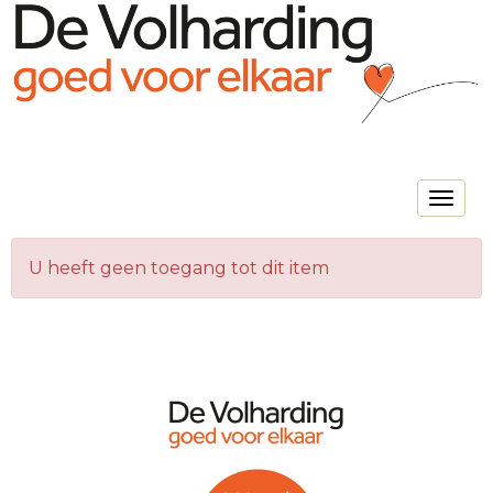
Toggle na
U heeft geen toegang tot dit item