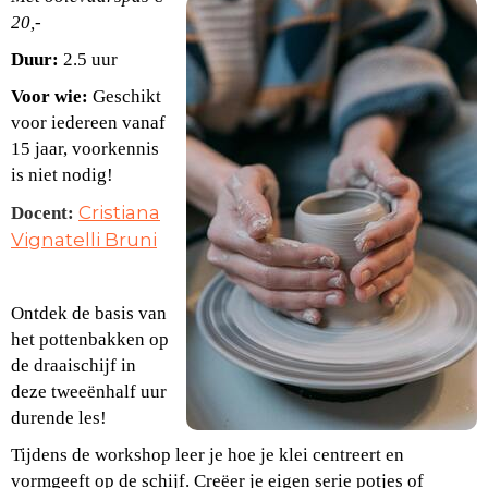
20,-
Du
ur:
2.5 uur
Voor wie:
Geschikt
voor iedereen vanaf
15 jaar, voorkennis
is niet nodig!
Cristiana
Docent:
Vignatelli Bruni
Ontdek de basis van
het pottenbakken op
de draaischijf in
deze tweeënhalf uur
durende les!
Tijdens de workshop leer je hoe je klei centreert en
vormgeeft op de schijf. Creëer je eigen serie potjes of