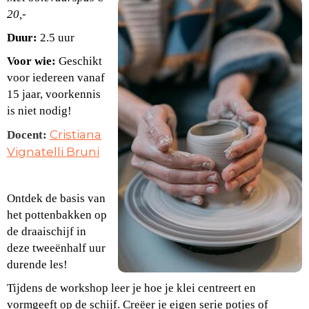
20,-
Du
ur:
2.5 uur
Voor wie:
Geschikt
voor iedereen vanaf
15 jaar, voorkennis
is niet nodig!
Cristiana
Docent:
Vignatelli Bruni
Ontdek de basis van
het pottenbakken op
de draaischijf in
deze tweeënhalf uur
durende les!
Tijdens de workshop leer je hoe je klei centreert en
vormgeeft op de schijf. Creëer je eigen serie potjes of