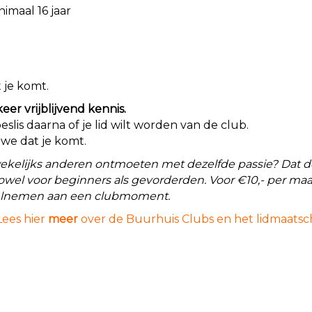
nimaal 16 jaar
 je komt.
er vrijblijvend kennis.
slis daarna of je lid wilt worden van de club.
 we dat je komt.
wekelijks anderen ontmoeten met dezelfde passie? Dat doe
owel voor beginners als gevorderden. Voor €10,- per maa
deelnemen aan een clubmoment.
Lees hier
meer
over de Buurhuis Clubs en het lidmaatsc