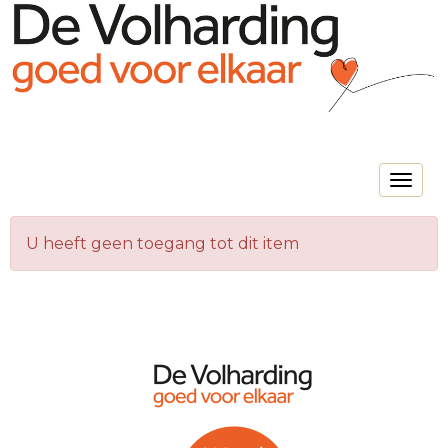
Toggle na
U heeft geen toegang tot dit item