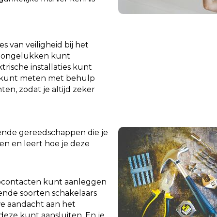
 van veiligheid bij het
je ongelukken kunt
rische installaties kunt
g kunt meten met behulp
en, zodat je altijd zeker
lende gereedschappen die je
en en leert hoe je deze
topcontacten kunt aanleggen
lende soorten schakelaars
we aandacht aan het
eze kunt aansluiten. En je