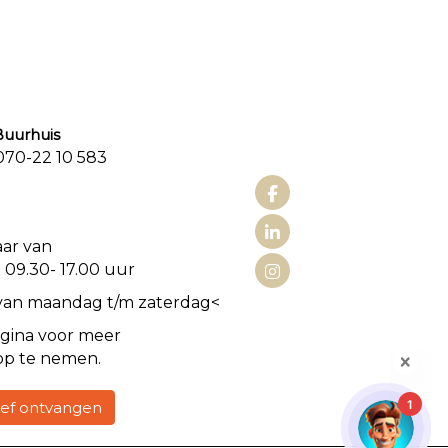
urhuis
0-22 10 583
aat 3
aar van
 09.30- 17.00 uur
van maandag t/m zaterdag<
gina voor meer
op te nemen.
1
rief ontvangen