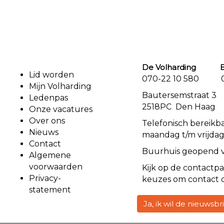
De Volharding Bu
Lid worden
070-22 10 580 07
Mijn Volharding
Bautersemstr
Ledenpas
2518PC Den Haag
Onze vacatures
Over ons
Telefonisch bereikb
Nieuws
maandag t/m vrijdag
Contact
Buurhuis geopend 
Algemene
voorwaarden
Kijk op de
contact
pa
Privacy-
keuzes om contact 
statement
Ja, ik wil de nieuwsb