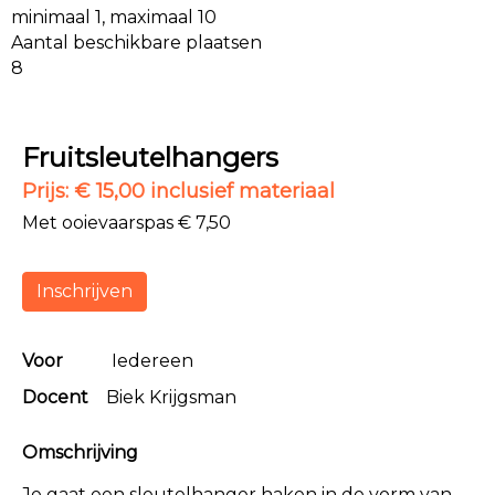
minimaal 1, maximaal 10
Aantal beschikbare plaatsen
8
Fruitsleutelhangers
Prijs: € 15,00 inclusief materiaal
Met ooievaarspas € 7,50
Inschrijven
Voor
Iedereen
Docent
Biek Krijgsman
Omschrijving
Je gaat een sleutelhanger haken in de vorm van