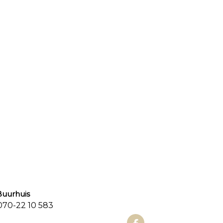
urhuis
0-22 10 583
aat 3