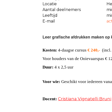
Locatie
He
Aantal deelnemers
mi
Leeftijd
mi
E-mail
net
Leer grafische afdrukken maken op k
Kosten:
4-daagse cursus
€ 240,-
(incl.
Voor houders van de Ooievaarspas € 12
Du
ur:
4 x 2,5 uur
Voor wie:
Geschikt voor iedereen vanaf
Cristiana Vignatelli Bruni
Docent: