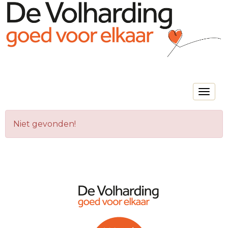
Toggle na
Niet gevonden!