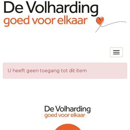
Toggle na
U heeft geen toegang tot dit item