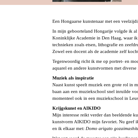
Een Hongaarse kunstenaar met een veelzijdige
In mijn geboorteland Hongarije volgde ik al 
Koninklijke Academie in Den Haag, waar ik me
technieken zoals etsen, lithografie en zeef
Zowel een docent als de academie zelf koch
Tegenwoordig richt ik me op portret- en mode
aquarel en andere kunstvormen met diverse 
Muziek als inspiratie
Naast kunst speelt muziek een grote rol in 
baan aan een muziekschool snel inruilde voor
momenteel ook in een muziekschool in Leu
Krijgskunst en AIKIDO
Mijn interesse reikt verder dan beeldende ku
kunstvorm AIKIDO mijn favoriet. Nu geef ik l
en ik elkaar met:
Domo arigato gozaimashit