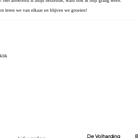
Het antwoord is altijd hetzelfde, want ook ik blijf graag leren.
n leren we van elkaar en blijven we groeien!
 klik
De Volharding Bu