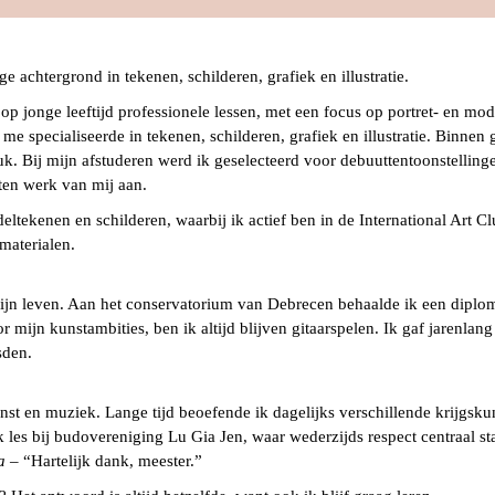
 achtergrond in tekenen, schilderen, grafiek en illustratie.
op jonge leeftijd professionele lessen, met een focus op portret- en mod
 specialiseerde in tekenen, schilderen, grafiek en illustratie. Binnen g
druk. Bij mijn afstuderen werd ik geselecteerd voor debuuttentoonstelli
ten werk van mij aan.
ltekenen en schilderen, waarbij ik actief ben in de International Art C
materialen.
mijn leven. Aan het conservatorium van Debrecen behaalde ik een diploma
 mijn kunstambities, ben ik altijd blijven gitaarspelen. Ik gaf jarenlan
sden.
nst en muziek. Lange tijd beoefende ik dagelijks verschillende krijgskun
es bij budovereniging Lu Gia Jen, waar wederzijds respect centraal staa
a
– “Hartelijk dank, meester.”