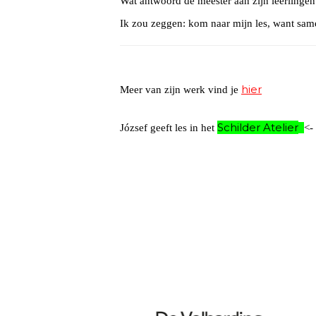
Wat antwoord de meester aan zijn leerlingen? 
Ik zou zeggen: kom naar mijn les, want same
hier
Meer van zijn werk vind je
Schilder Atelier
József geeft les in het
<-