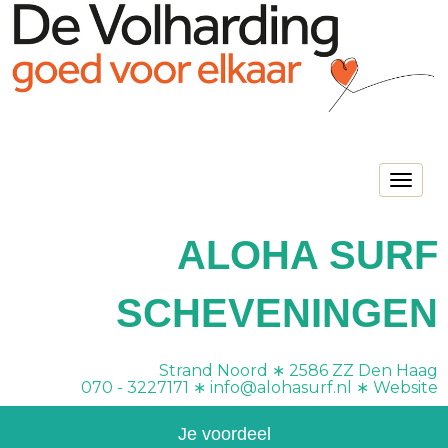
Toggle na
ALOHA SURF
SCHEVENINGEN
Strand Noord ∗ 2586 ZZ Den Haag
070 - 3227171 ∗
ofni
@alohasurf.nl
∗
Website
Je voordeel