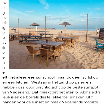
nz
e
g
ez
ell
ig
e
p
av
ilj
o
e
n
h
e
eft niet alleen een surfschool, maar ook een surfshop
en een kitchen. Westaan in het zand op palen en
hebben daardoor prachtig zicht op de beste surfspot
van Nederland. Dat maakt dat het eten bij Aloha extra
leuk is en de borrels des te lekkerder smaken. Blijf
hangen voor de sunset en maak Nederlands mooiste