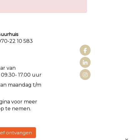
urhuis
0-22 10 583
aat 3
aar van
 09.30- 17.00 uur
van maandag t/m
gina voor meer
op te nemen.
rief ontvangen