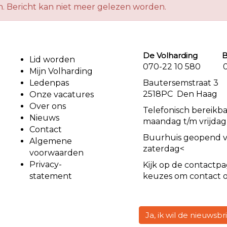
n. Bericht kan niet meer gelezen worden.
De Volharding Bu
Lid worden
070-22 10 580 07
Mijn Volharding
Ledenpas
Bautersemstr
2518PC Den Haag
Onze vacatures
Over ons
Telefonisch bereikb
Nieuws
maandag t/m vrijdag
Contact
Buurhuis geopend 
Algemene
zaterdag<
voorwaarden
Privacy-
Kijk op de
contact
pa
statement
keuzes om contact 
Ja, ik wil de nieuwsb